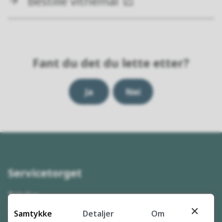
Bestille vitnemål
Fant du det du lette etter?
Ja
Nei
Servicetorget
Telefon
78 96 33 00
Samtykke
Detaljer
Om