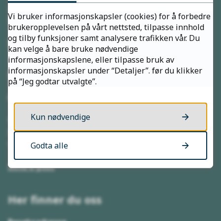
Åpningstider
Vi bruker informasjonskapsler (cookies) for å forbedre
Mandag - Fredag kl. 08.00 - 15.30
brukeropplevelsen på vårt nettsted, tilpasse innhold
og tilby funksjoner samt analysere trafikken vår. Du
Send faktura
kan velge å bare bruke nødvendige
informasjonskapslene, eller tilpasse bruk av
informasjonskapsler under “Detaljer”. før du klikker
Kontakt oss
på “Jeg godtar utvalgte”.
Postadresse
Kun nødvendige
Kirkenes videregående skole
Postboks 44
9916 Hesseng
Godta alle
Send e-post
Her finner du oss