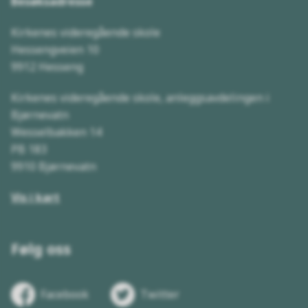
Besøksadresse
Kirkenes videregående skole
Hessengveien 10
9912 Hesseng
Kirkenes videregående skole, anleggsavdelingen i
Bjørnevatn
Wesselbakken 14
PB 183
9910 Bjørnevatn
Vis i kart
Følg oss
Facebook
Twitter