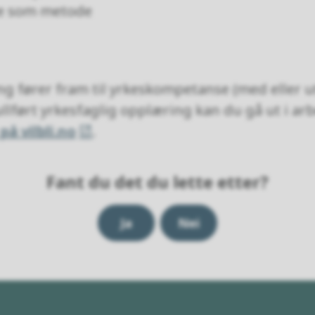
e som metode
g fører fram til yrkeskompetanse (med eller ut
llført yrkesfaglig opplæring kan du gå ut i arbe
på vilbli.no
.
Fant du det du lette etter?
Ja
Nei