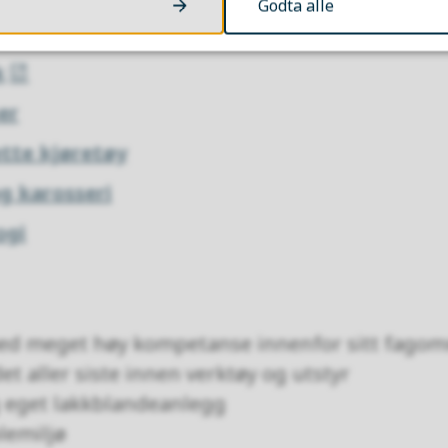
Godta alle
gående skole kan du velge mellom:
k
er
ette kjøretøy
g karosseri
ogi
ed meget høy kompetanse innenfor sitt fago
 aller siste innen verktøy og utstyr
 eget lakkblandeanlegg
lemiljø