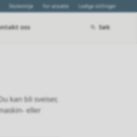
Skolemiljø
For ansatte
Ledige stillinger
ntakt oss
Søk
 kan bli sveiser,
maskin- eller