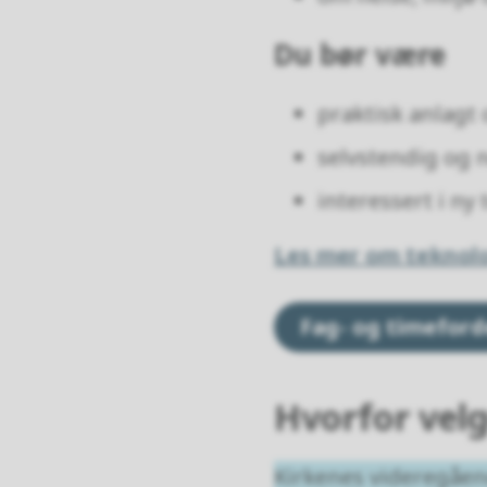
Du bør være
praktisk anlagt
selvstendig og 
interessert i ny
Les mer om teknolog
Fag- og timeford
Hvorfor velg
Kirkenes videregåend