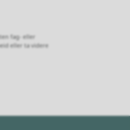
en fag- eller
id eller ta videre