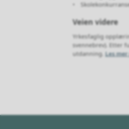
• Skolekonkurrans
Veien videre
Yrkesfaglig opplærin
svennebrev). Etter fu
utdanning.
Les mer 