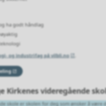
 og ha godt håndlag
nøyaktig
 teknologi
i- og industrifag på vilbli.no
.
eling
e Kirkenes videregående sko
e skole er skolen for deg som ønsker å være de