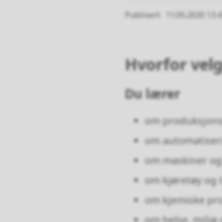
Publisert
11.05.2020 13.
Hvorfor velg
Du lærer
om produksjons
om automatiser
om maskiner og
om kjøretøy og 
om kjemiske pro
om helse, miljø 