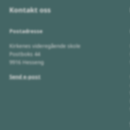
Kontakt oss
Postadresse
Kirkenes videregående skole
Postboks 44
9916 Hesseng
Send e-post