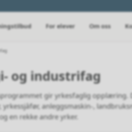
ingstilbud
For elever
Om oss
Ko
ifag
- og industrifag
rogrammet gir yrkesfaglig opplæring. Du
, yrkessjåfør, anleggsmaskin-, landbruks
g en rekke andre yrker.