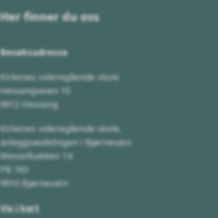
Her finner du oss
Besøksadresse
Kirkenes videregående skole
Hessengveien 10
9912 Hesseng
Kirkenes videregående skole,
anleggsavdelingen i Bjørnevatn
Wesselbakken 14
PB 183
9910 Bjørnevatn
Vis i kart