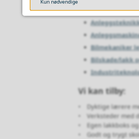
Kun nødvendige
Ved Kirkenes videre
Anleggsteknik
Anleggsmaskin
Bilmekaniker l
Bilskade/lakk o
Industriteknol
Vi kan tilby:
• Dyktige lærere m
• Verksteder med det
• Egen lakkboks og
• Godt og trygt sko