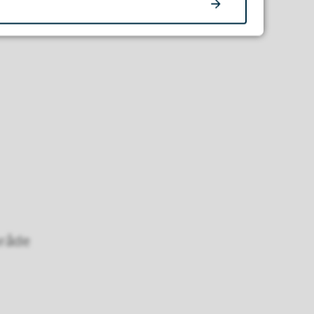
mråde