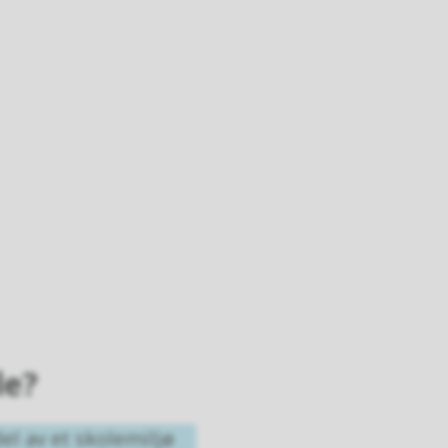
le?
l av et skolemiljø