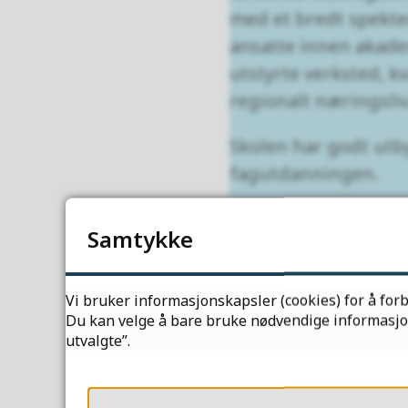
med et bredt spekter
ansatte innen akade
utstyrte verksted, k
regionalt næringsli
Skolen har godt utb
fagutdanningen.
Vg2 deltar i skoleko
Samtykke
internasjonale konku
Vi bruker informasjonskapsler (cookies) for å forb
Søk skoleplass
Du kan velge å bare bruke nødvendige informasjons
utvalgte”.
Mange ulike 