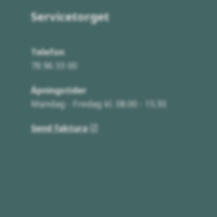
Servicetorget
Telefon
78 96 33 00
Åpningstider
Mandag - Fredag kl. 08.00 - 15.30
Send faktura