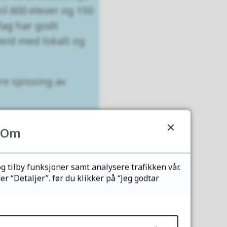
l 600 elever og 150
fag har godt
beid med lokalt og
re spissing av
rdre deg i
Om
g tilby funksjoner samt analysere trafikken vår.
 “Detaljer”. før du klikker på “Jeg godtar